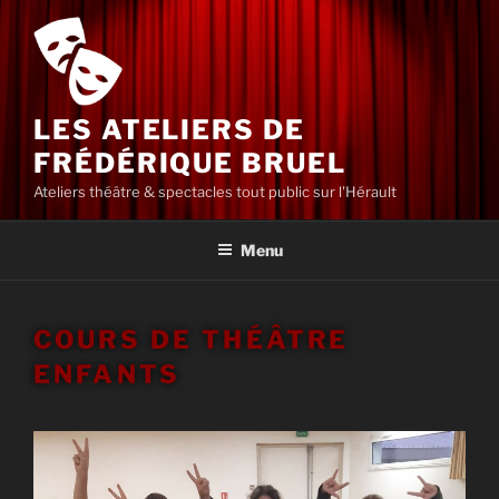
Aller
au
contenu
principal
LES ATELIERS DE
FRÉDÉRIQUE BRUEL
Ateliers théâtre & spectacles tout public sur l'Hérault
Menu
COURS DE THÉÂTRE
ENFANTS