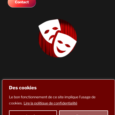
Contact
Des cookies
Politique de confidentialité
//
Mentions légales
// Site réalisé
par
T-Web
Le bon fonctionnement de ce site implique l'usage de
cookies.
Lire la politique de confidentialité